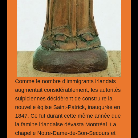
Comme le nombre d’immigrants irlandais
augmentait considérablement, les autorités
sulpiciennes décidèrent de construire la
nouvelle église Saint-Patrick, inaugurée en
1847. Ce fut durant cette même année que
la famine irlandaise dévasta Montréal.
La
chapelle Notre-Dame-de-Bon-Secours et