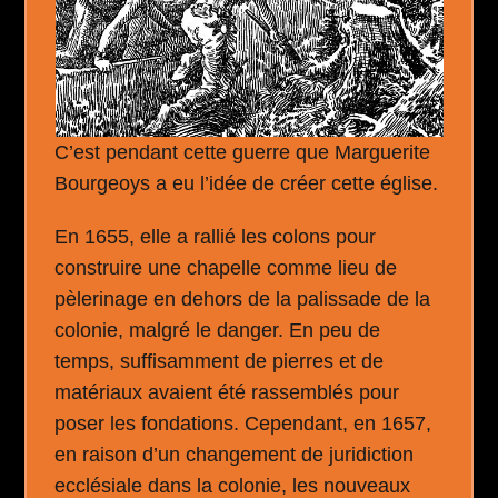
C’est pendant cette guerre que Marguerite
Bourgeoys a eu l’idée de créer cette église.
En 1655, elle a rallié les colons pour
construire une chapelle comme lieu de
pèlerinage en dehors de la palissade de la
colonie, malgré le danger.
En peu de
temps, suffisamment de pierres et de
matériaux avaient été rassemblés pour
poser les fondations. Cependant, en 1657,
en raison d’un changement de juridiction
ecclésiale dans la colonie, les nouveaux