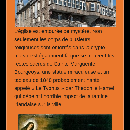
L’église est entourée de mystère. Non
seulement les corps de plusieurs
religieuses sont enterrés dans la crypte,
mais c’est également là que se trouvent les
restes sacrés de Sainte Marguerite
Bourgeoys, une statue miraculeuse et un
tableau de 1848 probablement hanté
appelé « Le Typhus » par Théophile Hamel
qui dépeint l’horrible impact de la famine
irlandaise sur la ville.