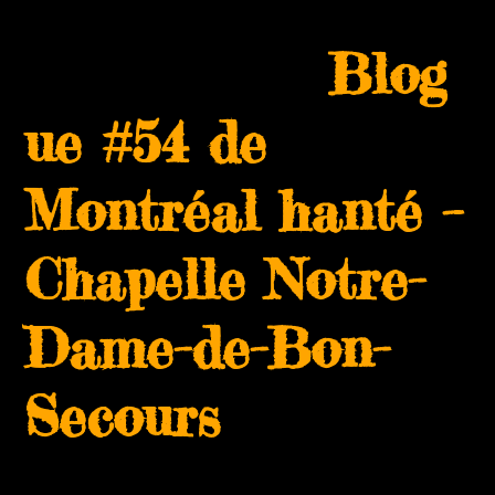
Skip
Open
Close
to
Blog
mobile
mobile
content
menu
menu
ue #54 de
Montréal hanté –
Chapelle Notre-
Dame-de-Bon-
Secours