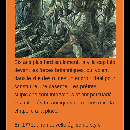
Six ans plus tard seulement, la ville capitule
devant les forces britanniques, qui voient
dans le site des ruines un endroit idéal pour
construire une caserne. Les prêtres
sulpiciens sont intervenus et ont persuadé
les autorités britanniques de reconstruire la
chapelle à la place.
En 1771, une nouvelle église de style