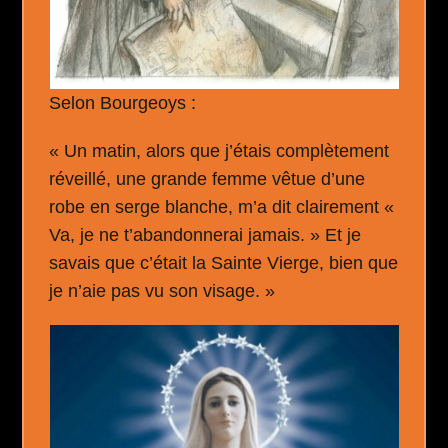
Selon Bourgeoys :
« Un matin, alors que j’étais complètement
réveillé, une grande femme vêtue d’une
robe en serge blanche, m’a dit clairement «
Va, je ne t’abandonnerai jamais. » Et je
savais que c’était la Sainte Vierge, bien que
je n’aie pas vu son visage. »