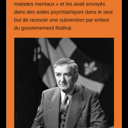
malades mentaux » et les avait envoyés
dans des asiles psychiatriques dans le seul
but de recevoir une subvention par enfant
du gouvernement fédéral.