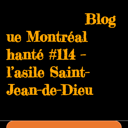
Skip
Open
Close
to
Blog
mobile
mobile
content
menu
menu
ue Montréal
hanté #114 –
l’asile Saint-
Jean-de-Dieu