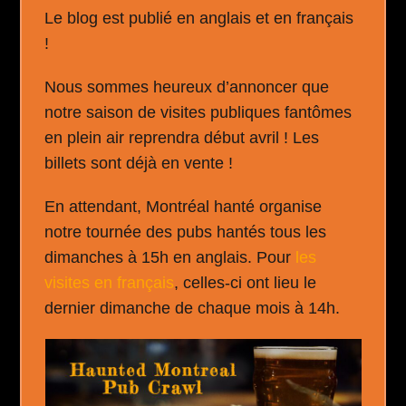
Le blog est publié en anglais et en français
!
Nous sommes heureux d’annoncer que
notre saison de visites publiques fantômes
en plein air reprendra début avril ! Les
billets sont déjà en vente !
En attendant, Montréal hanté organise
notre tournée des pubs hantés tous les
dimanches à 15h en anglais. Pour
les
visites en français
, celles-ci ont lieu le
dernier dimanche de chaque mois à 14h.