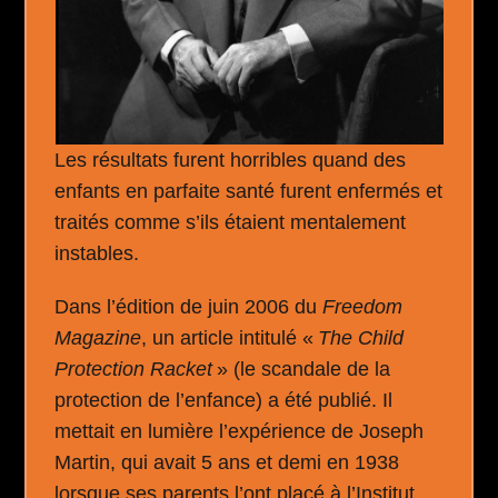
Les résultats furent horribles quand des
enfants en parfaite santé furent enfermés et
traités comme s’ils étaient mentalement
instables.
Dans l’édition de juin 2006 du
Freedom
Magazine
, un article intitulé «
The Child
Protection Racket
» (le scandale de la
protection de l’enfance) a été publié. Il
mettait en lumière l’expérience de Joseph
Martin, qui avait 5 ans et demi en 1938
lorsque ses parents l’ont placé à l’Institut