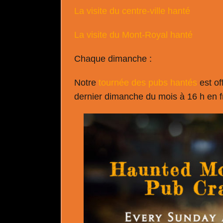
La visite du centre-ville hanté
La visite du Mont-Royal hanté
Chaque dimanche :
Notre
tournée des pubs hantés
est of
dernier dimanche du mois à 16 h en f