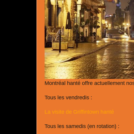
Montréal hanté offre actuellement nos
Tous les vendredis :
La visite de Griffintown hanté
Tous les samedis (en rotation) :