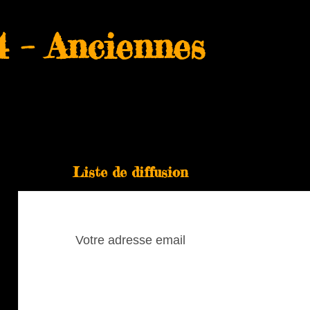
 – Anciennes
Liste de diffusion
Pour vous abonner à notre blogue, laissez
votre adresse courriel:
Votre
adresse
email
Abonné