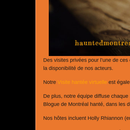
Des visites privées pour l’une de ces
la disponibilité de nos acteurs.
Notre
Visite hantée virtuelle
est égale
De plus, notre équipe diffuse chaqu
Blogue de Montréal hanté, dans les d
Nos hôtes incluent Holly Rhiannon (en