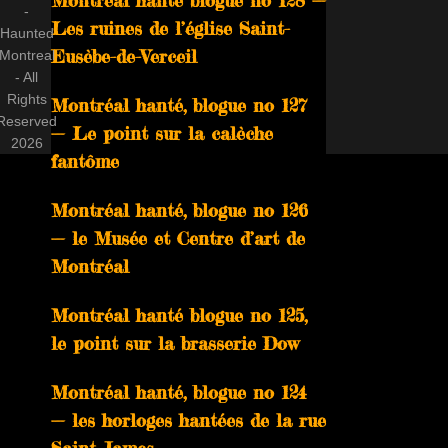
Montréal hanté blogue no 128 —
-
Les ruines de l’église Saint-
Haunted
Eusèbe-de-Verceil
Montreal
- All
Rights
Montréal hanté, blogue no 127
Reserved
— Le point sur la calèche
2026
fantôme
Montréal hanté, blogue no 126
— le Musée et Centre d’art de
Montréal
Montréal hanté blogue no 125,
le point sur la brasserie Dow
Montréal hanté, blogue no 124
— les horloges hantées de la rue