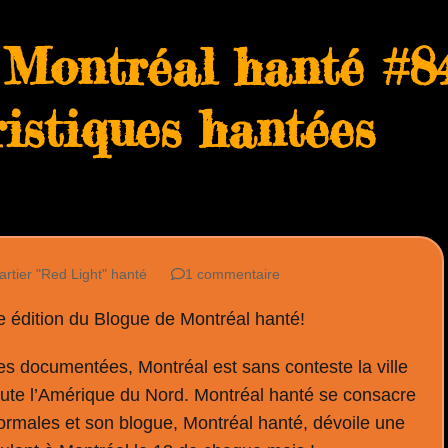
 Montréal hanté #84
istiques hantées
rtier "Red Light" hanté
1 commentaire
e édition du Blogue de Montréal hanté!
es documentées, Montréal est sans conteste la ville
oute l’Amérique du Nord. Montréal hanté se consacre
normales et son blogue, Montréal hanté, dévoile une