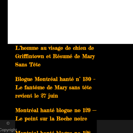
À ne pas manquer
Blog Montréal hanté n° 131 –
L’homme au visage de chien de
Griffintown et Résumé de Mary
Sans Tête
Blogue Montréal hanté n° 130 –
Le fantôme de Mary sans tête
revient le 27 juin
Montréal hanté blogue no 129 —
Le point sur la Roche noire
©
Copyright