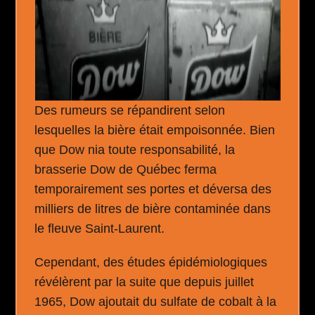
Des rumeurs se répandirent selon
lesquelles la bière était empoisonnée. Bien
que Dow nia toute responsabilité, la
brasserie Dow de Québec ferma
temporairement ses portes et déversa des
milliers de litres de bière contaminée dans
le fleuve Saint-Laurent.
Cependant, des études épidémiologiques
révélèrent par la suite que depuis juillet
1965, Dow ajoutait du sulfate de cobalt à la