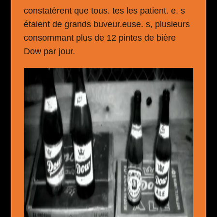
constatèrent que tous. tes les patient. e. s
étaient de grands buveur.euse. s, plusieurs
consommant plus de 12 pintes de bière
Dow par jour.