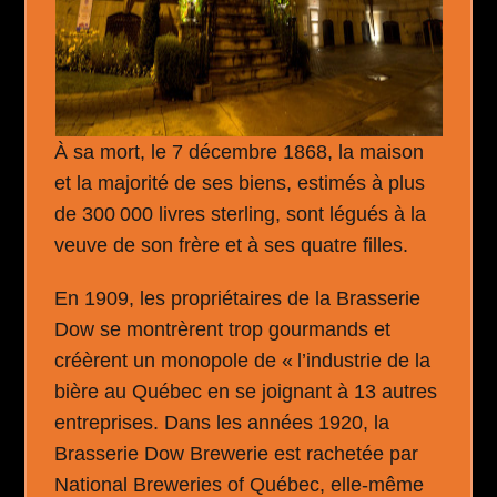
À sa mort, le 7 décembre 1868, la maison
et la majorité de ses biens, estimés à plus
de 300 000 livres sterling, sont légués à la
veuve de son frère et à ses quatre filles.
En 1909, les propriétaires de la Brasserie
Dow se montrèrent trop gourmands et
créèrent un monopole de « l’industrie de la
bière au Québec en se joignant à 13 autres
entreprises. Dans les années 1920, la
Brasserie Dow Brewerie est rachetée par
National Breweries of Québec, elle-même