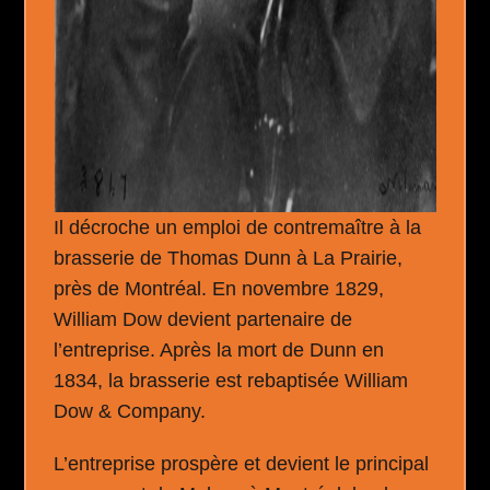
Il décroche un emploi de contremaître à la
brasserie de Thomas Dunn à La Prairie,
près de Montréal. En novembre 1829,
William Dow devient partenaire de
l’entreprise. Après la mort de Dunn en
1834, la brasserie est rebaptisée William
Dow & Company.
L’entreprise prospère et devient le principal