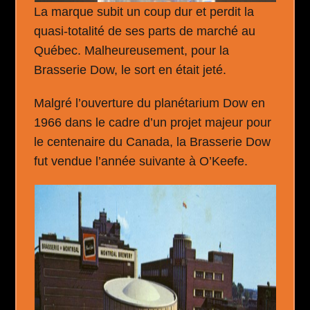
La marque subit un coup dur et perdit la
quasi-totalité de ses parts de marché au
Québec. Malheureusement, pour la
Brasserie Dow, le sort en était jeté.
Malgré l’ouverture du planétarium Dow en
1966 dans le cadre d’un projet majeur pour
le centenaire du Canada, la Brasserie Dow
fut vendue l’année suivante à O’Keefe.