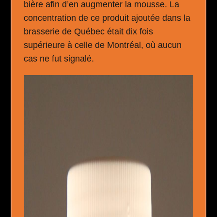
bière afin d’en augmenter la mousse. La
concentration de ce produit ajoutée dans la
brasserie de Québec était dix fois
supérieure à celle de Montréal, où aucun
cas ne fut signalé.