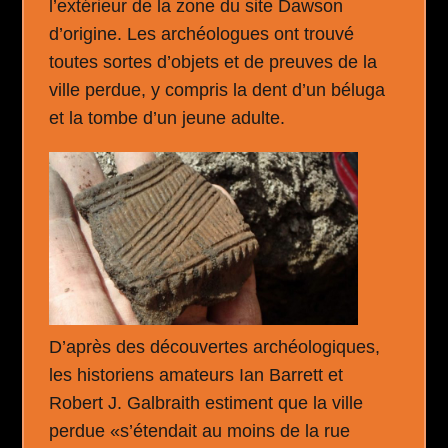
l’extérieur de la zone du site Dawson
d’origine. Les archéologues ont trouvé
toutes sortes d’objets et de preuves de la
ville perdue, y compris la dent d’un béluga
et la tombe d’un jeune adulte.
D’après des découvertes archéologiques,
les historiens amateurs Ian Barrett et
Robert J. Galbraith estiment que la ville
perdue «s’étendait au moins de la rue