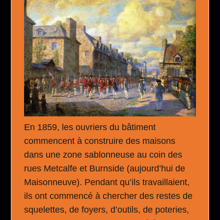
En 1859, les ouvriers du bâtiment
commencent à construire des maisons
dans une zone sablonneuse au coin des
rues Metcalfe et Burnside (aujourd’hui de
Maisonneuve). Pendant qu’ils travaillaient,
ils ont commencé à chercher des restes de
squelettes, de foyers, d’outils, de poteries,