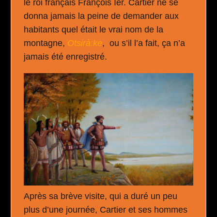
le roi français François Ier. Cartier ne se
donna jamais la peine de demander aux
habitants quel était le vrai nom de la
montagne,
Otsirà:ke
, ou s’il l’a fait, ça n’a
jamais été enregistré.
Après sa brève visite, qui a duré un peu
plus d’une journée, Cartier et ses hommes