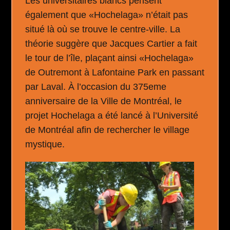
Les universitaires blancs pensent
également que «Hochelaga» n’était pas
situé là où se trouve le centre-ville. La
théorie suggère que Jacques Cartier a fait
le tour de l’île, plaçant ainsi «Hochelaga»
de Outremont à Lafontaine Park en passant
par Laval. À l’occasion du 375eme
anniversaire de la Ville de Montréal, le
projet Hochelaga a été lancé à l’Université
de Montréal afin de rechercher le village
mystique.