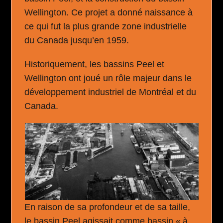
Wellington. Ce projet a donné naissance à
ce qui fut la plus grande zone industrielle
du Canada jusqu’en 1959.
Historiquement, les bassins Peel et
Wellington ont joué un rôle majeur dans le
développement industriel de Montréal et du
Canada.
En raison de sa profondeur et de sa taille,
le bassin Peel agissait comme bassin « à