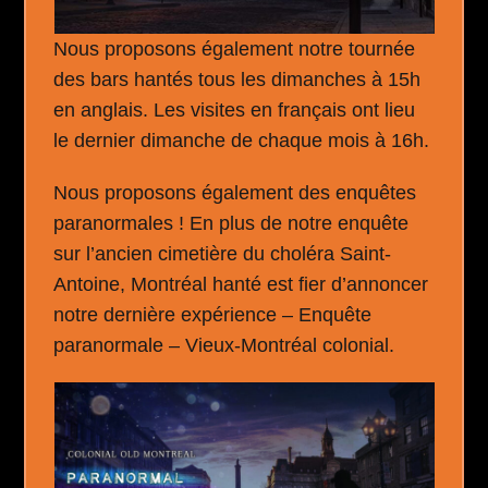
Nous proposons également notre tournée
des bars hantés tous les dimanches à 15h
en anglais. Les visites en français ont lieu
le dernier dimanche de chaque mois à 16h.
Nous proposons également des enquêtes
paranormales ! En plus de notre enquête
sur l’ancien cimetière du choléra Saint-
Antoine, Montréal hanté est fier d’annoncer
notre dernière expérience – Enquête
paranormale – Vieux-Montréal colonial.