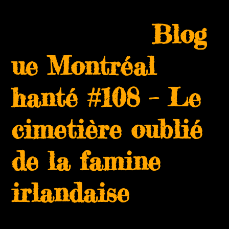
Skip
Open
Close
to
Blog
mobile
mobile
content
menu
menu
ue Montréal
hanté #108 – Le
cimetière oublié
de la famine
irlandaise