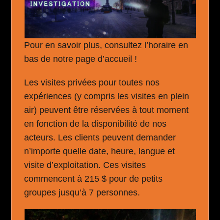
Pour en savoir plus, consultez l’horaire en
bas de notre page d’accueil !
Les visites privées pour toutes nos
expériences (y compris les visites en plein
air) peuvent être réservées à tout moment
en fonction de la disponibilité de nos
acteurs. Les clients peuvent demander
n’importe quelle date, heure, langue et
visite d’exploitation. Ces visites
commencent à 215 $ pour de petits
groupes jusqu’à 7 personnes.