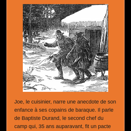
Joe, le cuisinier, narre une anecdote de son
enfance à ses copains de baraque. Il parle
de Baptiste Durand, le second chef du
camp qui, 35 ans auparavant, fit un pacte