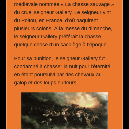
médiévale nommée « La chasse sauvage »
du cruel seigneur Gallery. Le seigneur vint
du Poitou, en France, d’où naquirent
plusieurs colons. À la messe du dimanche,
le seigneur Gallery préférait la chasse,
quelque chose d’un sacrilège à l’époque.
Pour sa punition, le seigneur Gallery fut
condamné à chasser la nuit pour l’éternité
en étant poursuivi par des chevaux au
galop et des loups hurleurs.