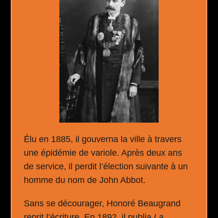
Élu en 1885, il gouverna la ville à travers
une épidémie de variole. Après deux ans
de service, il perdit l’élection suivante à un
homme du nom de John Abbot.
Sans se décourager, Honoré Beaugrand
reprit l’écriture. En 1892, il publia
La