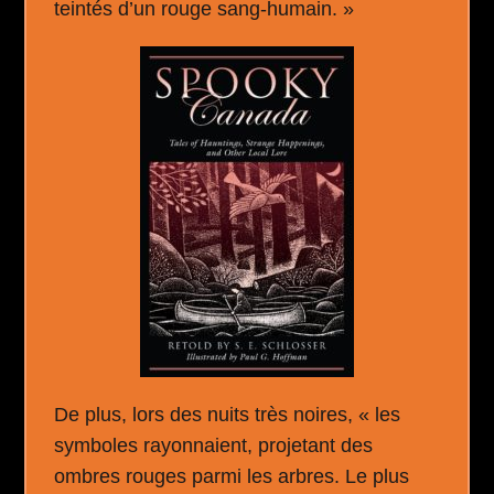
teintés d’un rouge sang-humain. »
De plus, lors des nuits très noires, « les
symboles rayonnaient, projetant des
ombres rouges parmi les arbres. Le plus