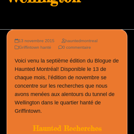
13 novembre 2015
hauntedmontreal
Griffintown hanté
0 commentaire
Voici venu la septième édition du Blogue de
Haunted Montréal! Disponible le 13 de
chaque mois, l’édition de novembre se
concentre sur les recherches que nous
avons menées aux alentours du tunnel de
Wellington dans le quartier hanté de
Griffintown.
Haunted Recherches