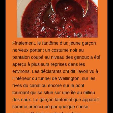
Finalement, le fantôme d’un jeune garçon
nerveux portant un costume noir au
pantalon coupé au niveau des genoux a été
aperçu à plusieurs reprises dans les
environs. Les déclarants ont dit l’avoir vu à
l’intérieur du tunnel de Wellington, sur les
rives du canal ou encore sur le pont
tournant qui se situe sur une île au milieu
des eaux. Le garçon fantomatique apparaît
comme préoccupé par quelque chose,