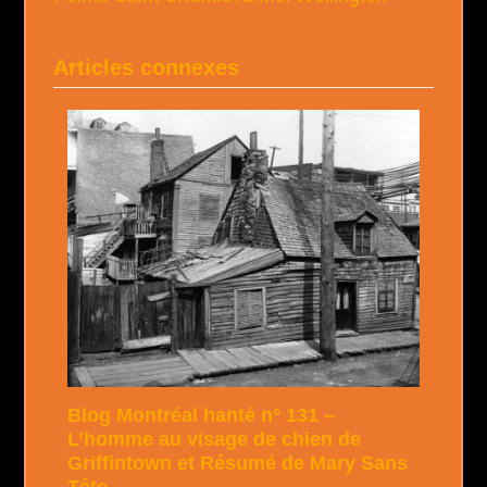
Articles connexes
Blog Montréal hanté n° 131 –
L’homme au visage de chien de
Griffintown et Résumé de Mary Sans
Tête