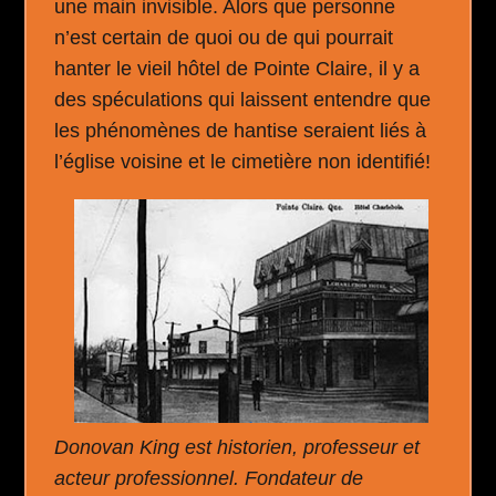
une main invisible. Alors que personne
n’est certain de quoi ou de qui pourrait
hanter le vieil hôtel de Pointe Claire, il y a
des spéculations qui laissent entendre que
les phénomènes de hantise seraient liés à
l’église voisine et le cimetière non identifié!
Donovan King est historien, professeur et
acteur professionnel. Fondateur de