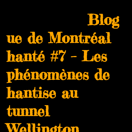
Skip
Open
Close
to
Blog
mobile
mobile
content
menu
menu
ue de Montréal
hanté #7 – Les
phénomènes de
hantise au
tunnel
Wellington