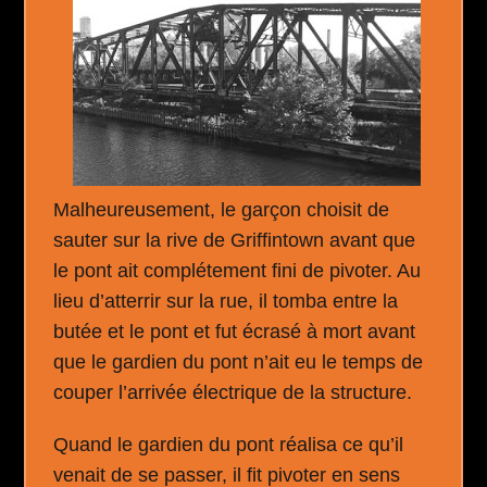
Malheureusement, le garçon choisit de
sauter sur la rive de Griffintown avant que
le pont ait complétement fini de pivoter. Au
lieu d’atterrir sur la rue, il tomba entre la
butée et le pont et fut écrasé à mort avant
que le gardien du pont n’ait eu le temps de
couper l’arrivée électrique de la structure.
Quand le gardien du pont réalisa ce qu’il
venait de se passer, il fit pivoter en sens