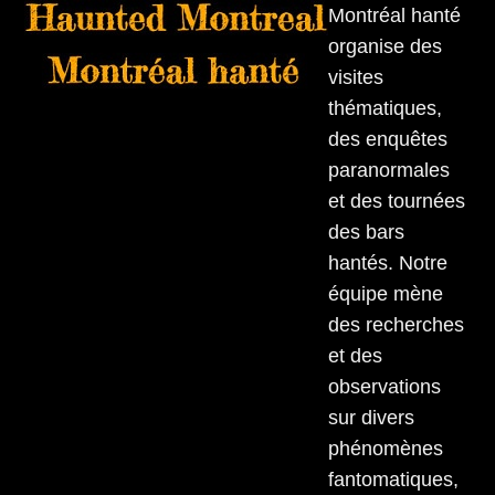
Skip
Open
Close
Montréal hanté
to
organise des
mobile
mobile
content
visites
menu
menu
thématiques,
des enquêtes
paranormales
et des tournées
des bars
hantés. Notre
équipe mène
des recherches
et des
observations
sur divers
phénomènes
fantomatiques,