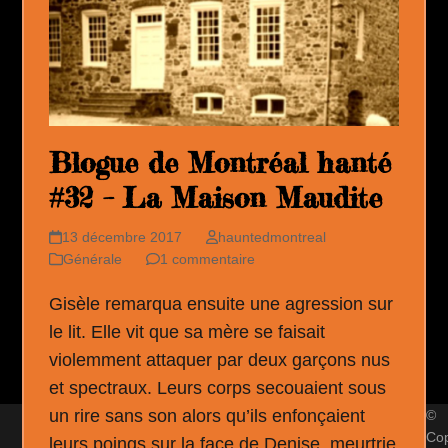
Blogue de Montréal hanté
#32 – La Maison Maudite
13 décembre 2017
hauntedmontreal
Générale
1 commentaire
Gisèle remarqua ensuite une agression sur
le lit. Elle vit que sa mère se faisait
violemment attaquer par deux garçons nus
et spectraux. Leurs corps secouaient sous
un rire sans son alors qu’ils enfonçaient
©
Cop
leurs poings sur la face de Denise, meurtrie