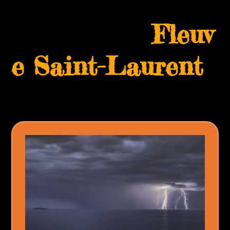
Skip
Open
Close
to
Fleuv
mobile
mobile
content
menu
menu
e Saint-Laurent