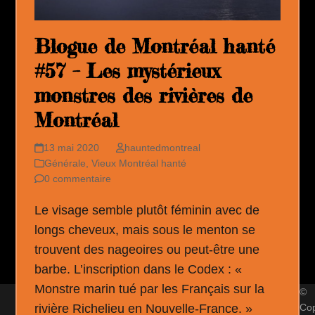
Blogue de Montréal hanté
#57 – Les mystérieux
monstres des rivières de
Montréal
13 mai 2020
hauntedmontreal
Générale
,
Vieux Montréal hanté
0 commentaire
Le visage semble plutôt féminin avec de
longs cheveux, mais sous le menton se
trouvent des nageoires ou peut-être une
barbe. L’inscription dans le Codex : «
Monstre marin tué par les Français sur la
©
Cop
rivière Richelieu en Nouvelle-France. »