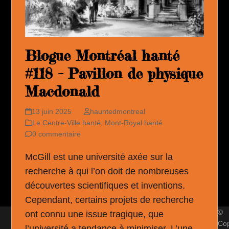
Blogue Montréal hanté
#118 – Pavillon de physique
Macdonald
13 juin 2025
hauntedmontreal
Le Centre-Ville hanté
,
Mont-Royal hanté
0 commentaire
McGill est une université axée sur la
recherche à qui l’on doit de nombreuses
découvertes scientifiques et inventions.
Cependant, certains projets de recherche
©
ont connu une issue tragique, que
Cop
l’université a tendance à minimiser. L’une