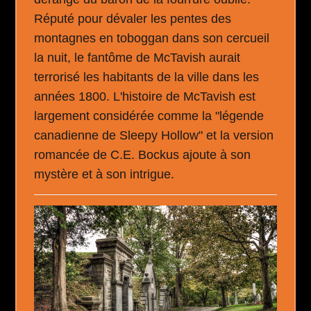
Réputé pour dévaler les pentes des
montagnes en toboggan dans son cercueil
la nuit, le fantôme de McTavish aurait
terrorisé les habitants de la ville dans les
années 1800. L'histoire de McTavish est
largement considérée comme la "légende
canadienne de Sleepy Hollow" et la version
romancée de C.E. Bockus ajoute à son
mystère et à son intrigue.