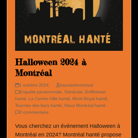
Halloween 2024 à
Montréal
1 octobre 2024
hauntedmontreal
Enquête paranormale
,
Générale
,
Griffintown
hanté
,
Le Centre-Ville hanté
,
Mont-Royal hanté
,
Tournée des bars hanté
,
Vieux Montréal hanté
0 commentaire
Vous cherchez un événement Halloween à
Montréal en 2024? Montréal hanté propose