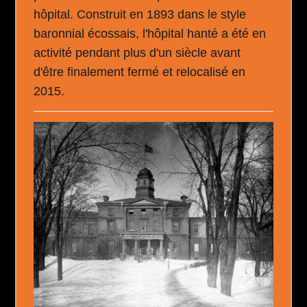
hôpital. Construit en 1893 dans le style
baronnial écossais, l'hôpital hanté a été en
activité pendant plus d'un siècle avant
d'être finalement fermé et relocalisé en
2015.