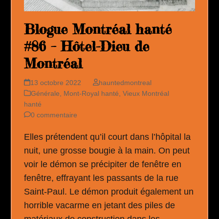
Blogue Montréal hanté
#86 – Hôtel-Dieu de
Montréal
13 octobre 2022
hauntedmontreal
Générale
,
Mont-Royal hanté
,
Vieux Montréal
hanté
0 commentaire
Elles prétendent qu’il court dans l’hôpital la
nuit, une grosse bougie à la main. On peut
voir le démon se précipiter de fenêtre en
fenêtre, effrayant les passants de la rue
Saint-Paul. Le démon produit également un
horrible vacarme en jetant des piles de
matériaux de construction dans les