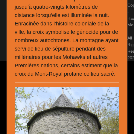
Cop
jusqu’à quatre-vingts kilomètres de
-
distance lorsqu’elle est illuminée la nuit.
Ha
Enracinée dans l’histoire coloniale de la
Mon
-
ville, la croix symbolise le génocide pour de
All
nombreux autochtones. La montagne ayant
Rig
servi de lieu de sépulture pendant des
Re
millénaires pour les Mohawks et autres
20
Premières nations, certains estiment que la
croix du Mont-Royal profane ce lieu sacré.