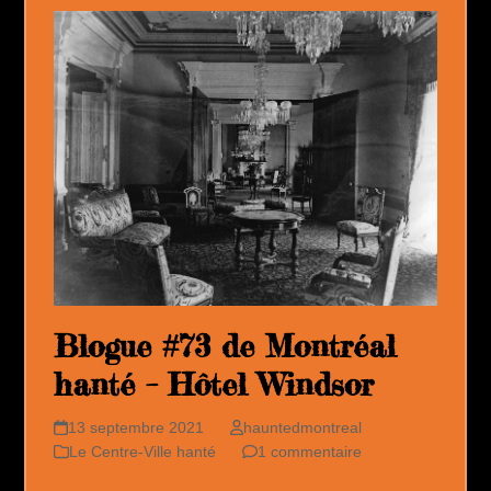
Blogue #73 de Montréal
hanté – Hôtel Windsor
13 septembre 2021
hauntedmontreal
Le Centre-Ville hanté
1 commentaire