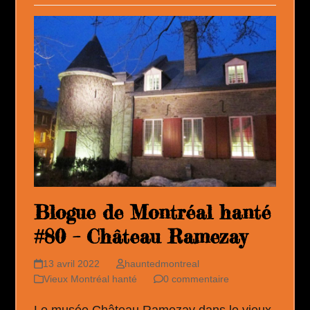
Blogue de Montréal hanté
#80 – Château Ramezay
13 avril 2022
hauntedmontreal
Vieux Montréal hanté
0 commentaire