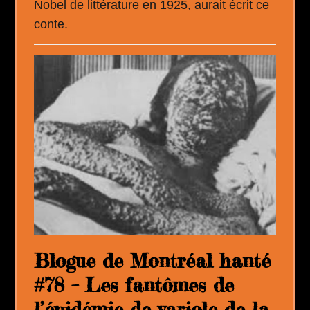
Nobel de littérature en 1925, aurait écrit ce
conte.
Blogue de Montréal hanté
#78 – Les fantômes de
l’épidémie de variole de la