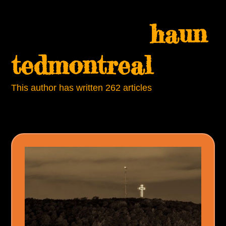
Skip
Open
Close
to
haun
mobile
mobile
content
menu
menu
tedmontreal
This author has written 262 articles