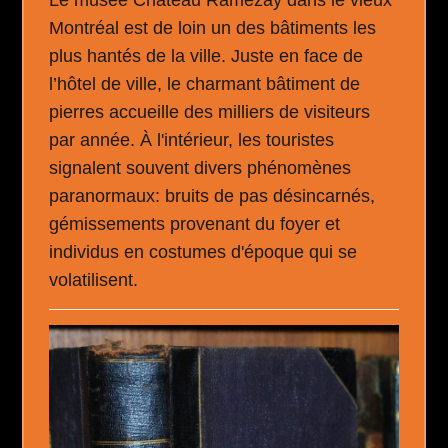
Le musée Château Ramezay dans le vieux
Montréal est de loin un des bâtiments les
plus hantés de la ville. Juste en face de
l’hôtel de ville, le charmant bâtiment de
pierres accueille des milliers de visiteurs
par année. À l'intérieur, les touristes
signalent souvent divers phénomènes
paranormaux: bruits de pas désincarnés,
gémissements provenant du foyer et
individus en costumes d'époque qui se
volatilisent.