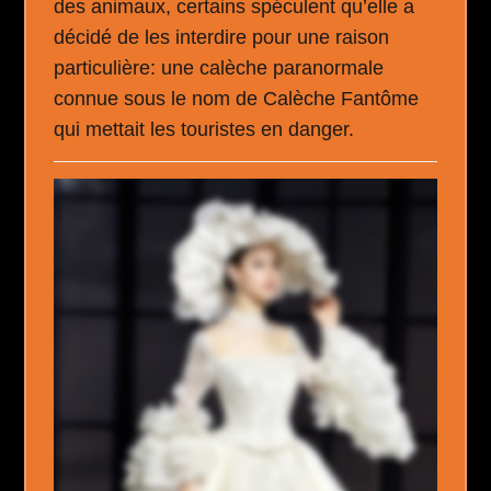
des animaux, certains spéculent qu’elle a
décidé de les interdire pour une raison
particulière: une calèche paranormale
connue sous le nom de Calèche Fantôme
qui mettait les touristes en danger.