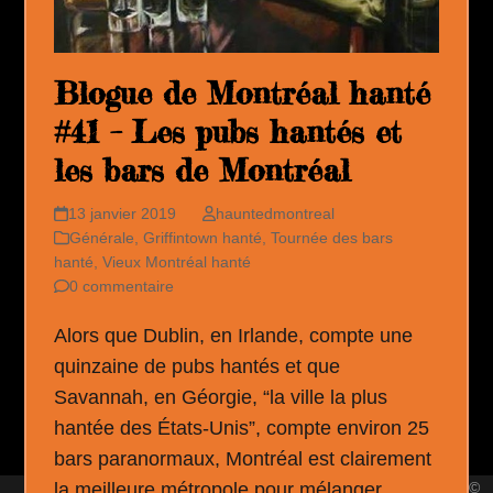
Blogue de Montréal hanté
#41 – Les pubs hantés et
les bars de Montréal
13 janvier 2019
hauntedmontreal
Générale
,
Griffintown hanté
,
Tournée des bars
hanté
,
Vieux Montréal hanté
0 commentaire
Alors que Dublin, en Irlande, compte une
quinzaine de pubs hantés et que
Savannah, en Géorgie, “la ville la plus
hantée des États-Unis”, compte environ 25
bars paranormaux, Montréal est clairement
la meilleure métropole pour mélanger
©