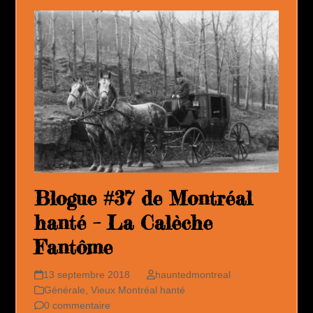
Blogue #37 de Montréal
hanté – La Calèche
Fantôme
13 septembre 2018
hauntedmontreal
Générale
,
Vieux Montréal hanté
0 commentaire