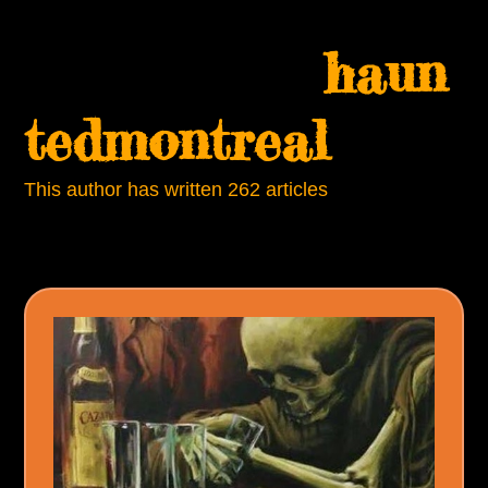
Skip
Open
Close
to
haun
mobile
mobile
content
menu
menu
tedmontreal
This author has written 262 articles