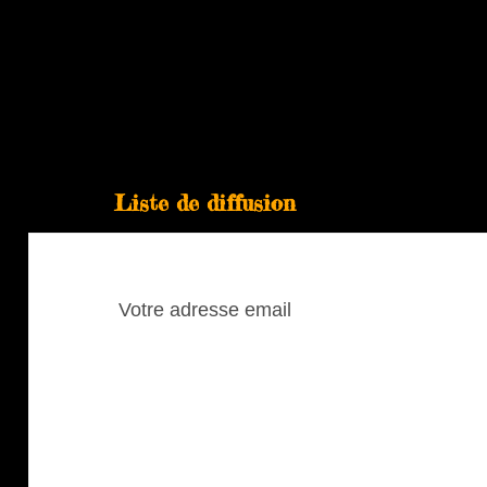
Liste de diffusion
Pour vous abonner à notre blogue, laissez
votre adresse courriel:
Votre
adresse
email
Abonné