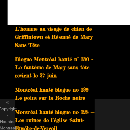
À ne pas manquer
Blog Montréal hanté n° 131 –
L’homme au visage de chien de
Griffintown et Résumé de Mary
Sans Tête
Blogue Montréal hanté n° 130 –
Le fantôme de Mary sans tête
revient le 27 juin
Montréal hanté blogue no 129 —
Le point sur la Roche noire
©
Copyright
Montréal hanté blogue no 128 —
-
Les ruines de l’église Saint-
Haunted
Eusèbe-de-Verceil
Montreal