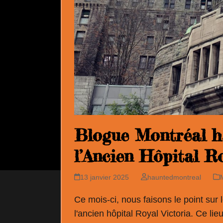
Blogue Montréal ha
l’Ancien Hôpital Ro
13 janvier 2025
hauntedmontreal
Ce mois-ci, nous faisons le point sur
l'ancien hôpital Royal Victoria. Ce li