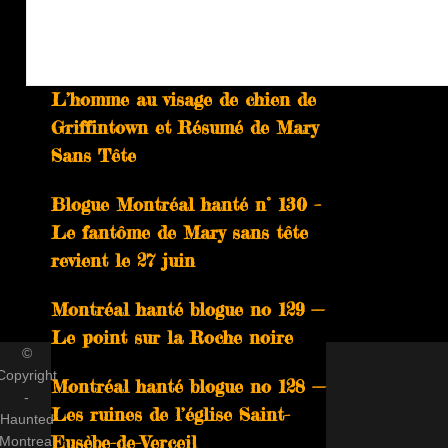
À ne pas manquer
Blog Montréal hanté n° 131 –
L’homme au visage de chien de
Griffintown et Résumé de Mary
Sans Tête
Blogue Montréal hanté n° 130 –
Le fantôme de Mary sans tête
revient le 27 juin
Montréal hanté blogue no 129 —
Le point sur la Roche noire
©
Copyright
Montréal hanté blogue no 128 —
-
Les ruines de l’église Saint-
Haunted
Eusèbe-de-Verceil
Montreal