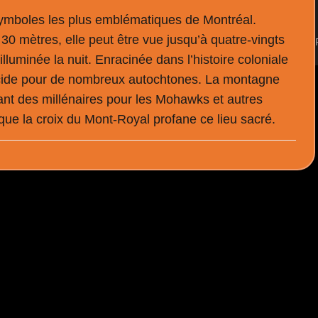
symboles les plus emblématiques de Montréal.
0 mètres, elle peut être vue jusqu’à quatre-vingts
illuminée la nuit. Enracinée dans l’histoire coloniale
énocide pour de nombreux autochtones. La montagne
ant des millénaires pour les Mohawks et autres
que la croix du Mont-Royal profane ce lieu sacré.