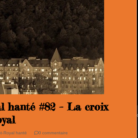
l hanté #82 – La croix
yal
t-Royal hanté
0 commentaire