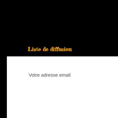
Liste de diffusion
Pour vous abonner à notre blogue, laissez
votre adresse courriel:
Votre
adresse
email
Abonné