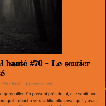
 hanté #70 – Le sentier
té
t-Royal hanté
0 commentaire
e gargouiller. En passant près de lui, elle sentit une
 qu’il trébucha vers la fille, elle savait qu’il y avait