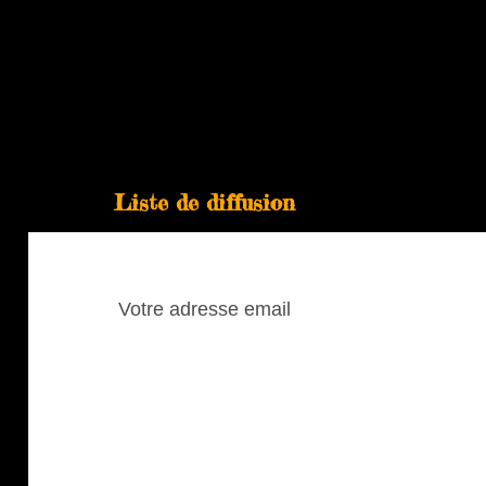
Liste de diffusion
Pour vous abonner à notre blogue, laissez
votre adresse courriel:
Votre
adresse
email
Abonné