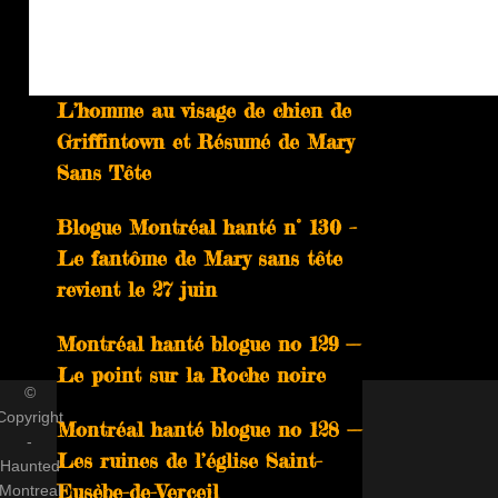
À ne pas manquer
Blog Montréal hanté n° 131 –
L’homme au visage de chien de
Griffintown et Résumé de Mary
Sans Tête
Blogue Montréal hanté n° 130 –
Le fantôme de Mary sans tête
revient le 27 juin
Montréal hanté blogue no 129 —
Le point sur la Roche noire
©
Copyright
Montréal hanté blogue no 128 —
-
Les ruines de l’église Saint-
Haunted
Eusèbe-de-Verceil
Montreal