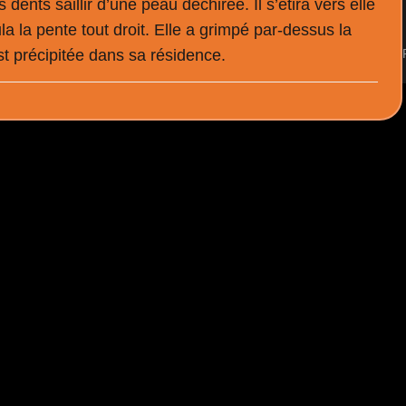
dents saillir d’une peau déchirée. Il s’étira vers elle
a la pente tout droit. Elle a grimpé par-dessus la
st précipitée dans sa résidence.