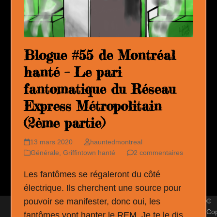
Blogue #55 de Montréal
hanté – Le pari
fantomatique du Réseau
Express Métropolitain
(2ème partie)
13 mars 2020
hauntedmontreal
Générale
,
Griffintown hanté
2 commentaires
Les fantômes se régaleront du côté
électrique. Ils cherchent une source pour
pouvoir se manifester, donc oui, les
©
Cop
fantômes vont hanter le REM. Je te le dis,