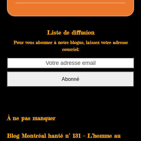
Liste de diffusion
Pour vous abonner à notre blogue, laissez votre adresse
courriel:
Votre
adresse
email
Abonné
À ne pas manquer
Blog Montréal hanté n° 131 – L’homme au