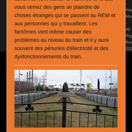
-
vous verrez des gens se plaindre de
Ha
choses étranges qui se passent au REM et
Mon
-
aux personnes qui y travaillent. Les
All
fantômes vont même causer des
Rig
problèmes au niveau du train et il y aura
Re
souvent des pénuries d'électricité et des
20
dysfonctionnements du train.