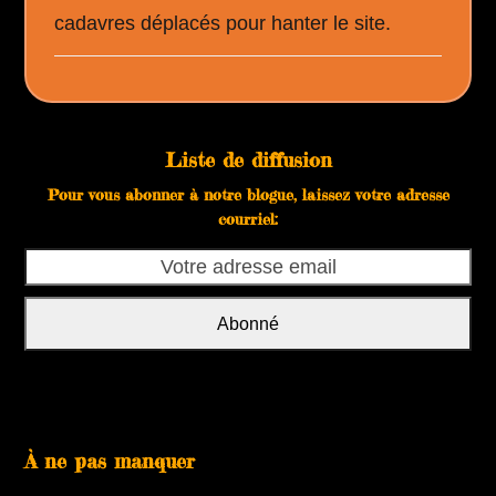
cadavres déplacés pour hanter le site.
Liste de diffusion
Pour vous abonner à notre blogue, laissez votre adresse
courriel:
Votre
adresse
email
Abonné
À ne pas manquer