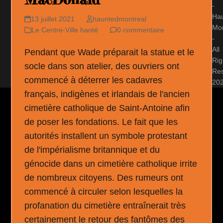
-
Ha
13 juillet 2021
hauntedmontreal
Mon
Le Centre-Ville hanté
0 commentaire
-
All
Pendant que Wade préparait la statue et le
Rig
socle dans son atelier, des ouvriers ont
Re
commencé à déterrer les cadavres
20
français, indigènes et irlandais de l'ancien
cimetière catholique de Saint-Antoine afin
de poser les fondations. Le fait que les
autorités installent un symbole protestant
de l'impérialisme britannique et du
génocide dans un cimetière catholique irrite
de nombreux citoyens. Des rumeurs ont
commencé à circuler selon lesquelles la
profanation du cimetière entraînerait très
certainement le retour des fantômes des