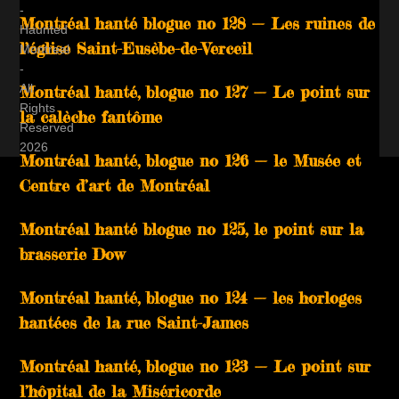
-
Montréal hanté blogue no 128 — Les ruines de
Haunted
l’église Saint-Eusèbe-de-Verceil
Montreal
-
All
Montréal hanté, blogue no 127 — Le point sur
Rights
la calèche fantôme
Reserved
2026
Montréal hanté, blogue no 126 — le Musée et
Centre d’art de Montréal
Montréal hanté blogue no 125, le point sur la
brasserie Dow
Montréal hanté, blogue no 124 — les horloges
hantées de la rue Saint-James
Montréal hanté, blogue no 123 — Le point sur
l’hôpital de la Miséricorde