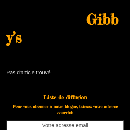
Skip
Open
Close
to
Gibb
mobile
mobile
content
menu
menu
y’s
Pas d'article trouvé.
Liste de diffusion
Pour vous abonner à notre blogue, laissez votre adresse
courriel:
Votre