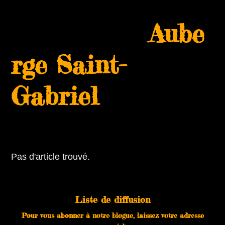
Skip
Open
Close
to
Aube
mobile
mobile
content
menu
menu
rge Saint-
Gabriel
Pas d'article trouvé.
Liste de diffusion
Pour vous abonner à notre blogue, laissez votre adresse