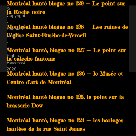
Montréal hanté blogue no 129 — Le point sur
©
la Roche noire
Copyright
-
Montréal hanté blogue no 128 — Les ruines de
Haunted
l’église Saint-Eusèbe-de-Verceil
Montreal
-
All
Montréal hanté, blogue no 127 — Le point sur
Rights
la calèche fantôme
Reserved
2026
Montréal hanté, blogue no 126 — le Musée et
Centre d’art de Montréal
Montréal hanté blogue no 125, le point sur la
brasserie Dow
Montréal hanté, blogue no 124 — les horloges
hantées de la rue Saint-James