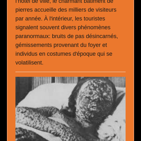
l’hôtel de ville, le charmant bâtiment de
pierres accueille des milliers de visiteurs
par année. À l'intérieur, les touristes
signalent souvent divers phénomènes
paranormaux: bruits de pas désincarnés,
gémissements provenant du foyer et
individus en costumes d'époque qui se
volatilisent.