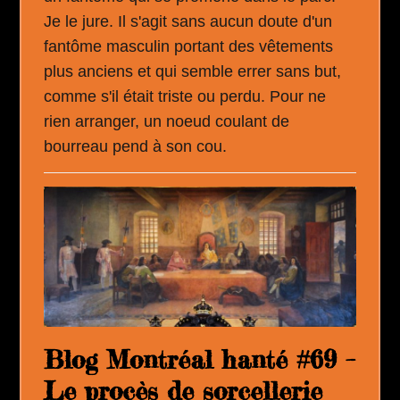
Je le jure. Il s'agit sans aucun doute d'un
fantôme masculin portant des vêtements
plus anciens et qui semble errer sans but,
comme s'il était triste ou perdu. Pour ne
rien arranger, un noeud coulant de
bourreau pend à son cou.
Blog Montréal hanté #69 –
Le procès de sorcellerie