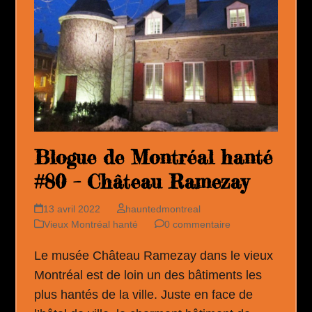
Blogue de Montréal hanté
#80 – Château Ramezay
13 avril 2022
hauntedmontreal
Vieux Montréal hanté
0 commentaire
Le musée Château Ramezay dans le vieux
Montréal est de loin un des bâtiments les
plus hantés de la ville. Juste en face de