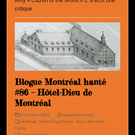
Amy « Citizen of the World » C a écrit une
critique
Blogue Montréal hanté
#86 – Hôtel-Dieu de
Montréal
13 octobre 2022
hauntedmontreal
Générale
,
Mont-Royal hanté
,
Vieux Montréal
hanté
0 commentaire